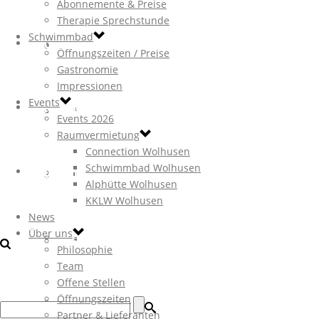
Abonnemente & Preise
Therapie Sprechstunde
Schwimmbad
ÜBER UNS
Raumvermietung
Impressionen
Abonnemente & Preise
Ernährung / Analysen
Öffnungszeiten / Preise
Gastronomie
Impressionen
Events
KONTAKT
Philosophie
Connection Wolhusen
Therapie Sprechstunde
DIE LAUFSCHULE
Events 2026
Raumvermietung
Connection Wolhusen
Schwimmbad Wolhusen
DOWNLOAD
Team
Schwimmbad Wolhusen
Kletterhalle / Boulderraum
Alphütte Wolhusen
KKLW Wolhusen
News
Über uns
Offene Stellen
Alphütte Wolhusen
Coaching / Bildung
Philosophie
Team
Offene Stellen
Öffnungszeiten
Öffnungszeiten
KKLW Wolhusen
Wellness / Erholung
Partner & Lieferanten