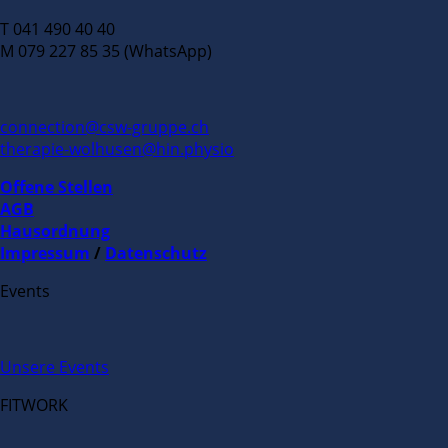
T 041 490 40 40
M 079 227 85 35 (WhatsApp)
connection@csw-gruppe.ch
therapie-wolhusen@hin.physio
Offene Stellen
AGB
Hausordnung
Impressum
/
Datenschutz
Events
Unsere Events
FITWORK