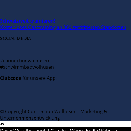
Schweizweit trainieren!
Kostenloses Gasttraining an 300 zertifizierten Standorten
SOCIAL MEDIA
#connectionwolhusen
#schwimmbadwolhusen
Clubcode
für unsere App:
© Copyright Connection Wolhusen - Marketing &
Unternehmensentwicklung
Diese Website benutzt Cookies. Wenn du die Website