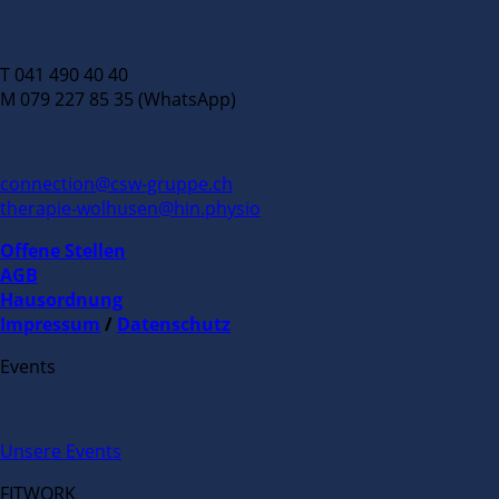
T 041 490 40 40
M 079 227 85 35 (WhatsApp)
connection@csw-gruppe.ch
therapie-wolhusen@hin.physio
Offene Stellen
AGB
Hausordnung
Impressum
/
Datenschutz
Events
Unsere Events
FITWORK