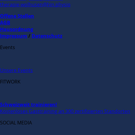
therapie-wolhusen@hin.physio
Offene Stellen
AGB
Hausordnung
Impressum
/
Datenschutz
Events
Unsere Events
FITWORK
Schweizweit trainieren!
Kostenloses Gasttraining an 300 zertifizierten Standorten
SOCIAL MEDIA