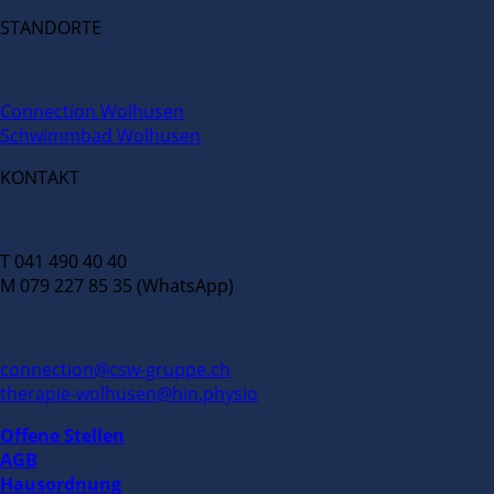
STANDORTE
Connection Wolhusen
Schwimmbad Wolhusen
KONTAKT
T 041 490 40 40
M 079 227 85 35 (WhatsApp)
connection@csw-gruppe.ch
therapie-wolhusen@hin.physio
Offene Stellen
AGB
Hausordnung