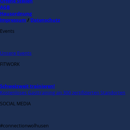
Offene Stellen
AGB
Hausordnung
Impressum
/
Datenschutz
Events
Unsere Events
FITWORK
Schweizweit trainieren!
Kostenloses Gasttraining an 300 zertifizierten Standorten
SOCIAL MEDIA
#connectionwolhusen