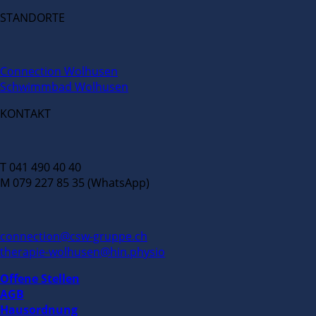
STANDORTE
Connection Wolhusen
Schwimmbad Wolhusen
KONTAKT
T 041 490 40 40
M 079 227 85 35 (WhatsApp)
connection@csw-gruppe.ch
therapie-wolhusen@hin.physio
Offene Stellen
AGB
Hausordnung