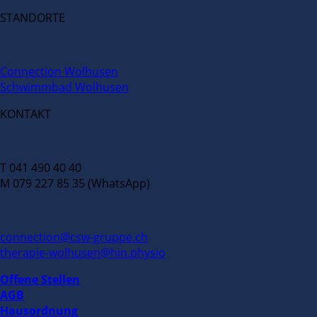
STANDORTE
Connection Wolhusen
Schwimmbad Wolhusen
KONTAKT
T 041 490 40 40
M 079 227 85 35 (WhatsApp)
connection@csw-gruppe.ch
therapie-wolhusen@hin.physio
Offene Stellen
AGB
Hausordnung