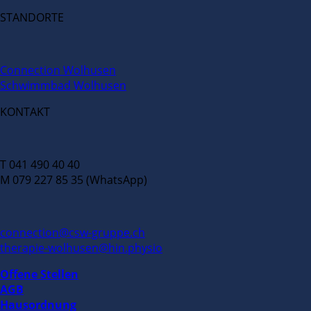
STANDORTE
Connection Wolhusen
Schwimmbad Wolhusen
KONTAKT
T 041 490 40 40
M 079 227 85 35 (WhatsApp)
connection@csw-gruppe.ch
therapie-wolhusen@hin.physio
Offene Stellen
AGB
Hausordnung