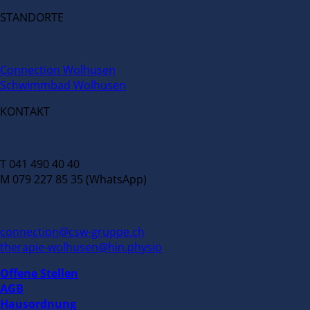
STANDORTE
Connection Wolhusen
Schwimmbad Wolhusen
KONTAKT
T 041 490 40 40
M 079 227 85 35 (WhatsApp)
connection@csw-gruppe.ch
therapie-wolhusen@hin.physio
Offene Stellen
AGB
Hausordnung