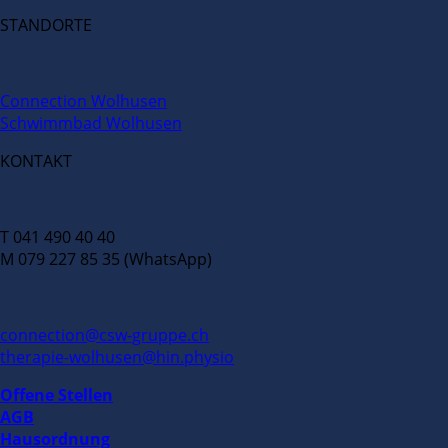
STANDORTE
Connection Wolhusen
Schwimmbad Wolhusen
KONTAKT
T 041 490 40 40
M 079 227 85 35 (WhatsApp)
connection@csw-gruppe.ch
therapie-wolhusen@hin.physio
Offene Stellen
AGB
Hausordnung