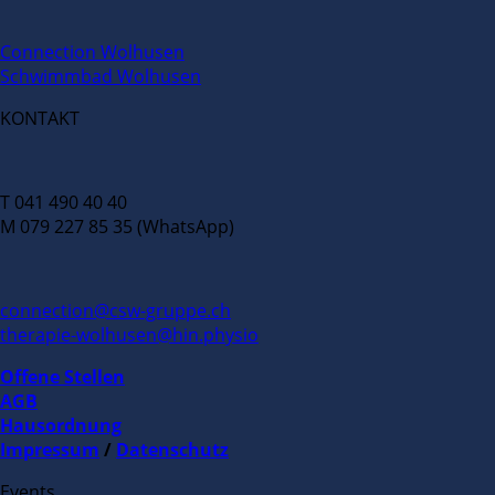
Connection Wolhusen
Schwimmbad Wolhusen
KONTAKT
T 041 490 40 40
M 079 227 85 35 (WhatsApp)
connection@csw-gruppe.ch
therapie-wolhusen@hin.physio
Offene Stellen
AGB
Hausordnung
Impressum
/
Datenschutz
Events