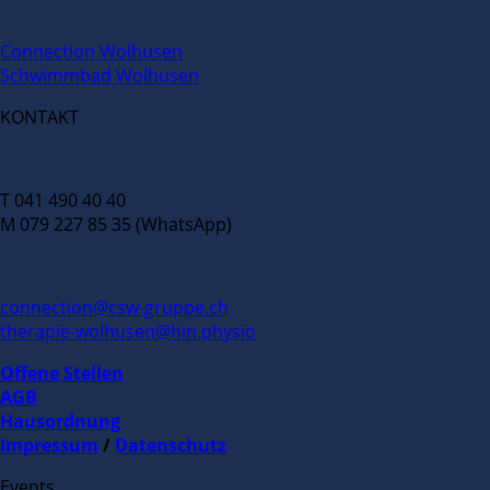
Connection Wolhusen
Schwimmbad Wolhusen
KONTAKT
T 041 490 40 40
M 079 227 85 35 (WhatsApp)
connection@csw-gruppe.ch
therapie-wolhusen@hin.physio
Offene Stellen
AGB
Hausordnung
Impressum
/
Datenschutz
Events