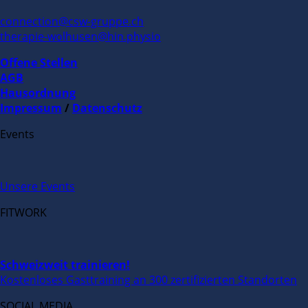
connection@csw-gruppe.ch
therapie-wolhusen@hin.physio
Offene Stellen
AGB
Hausordnung
Impressum
/
Datenschutz
Events
Unsere Events
FITWORK
Schweizweit trainieren!
Kostenloses Gasttraining an 300 zertifizierten Standorten
SOCIAL MEDIA