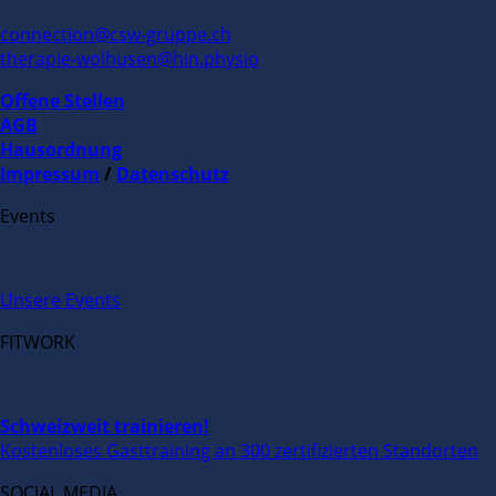
connection@csw-gruppe.ch
therapie-wolhusen@hin.physio
Offene Stellen
AGB
Hausordnung
Impressum
/
Datenschutz
Events
Unsere Events
FITWORK
Schweizweit trainieren!
Kostenloses Gasttraining an 300 zertifizierten Standorten
SOCIAL MEDIA