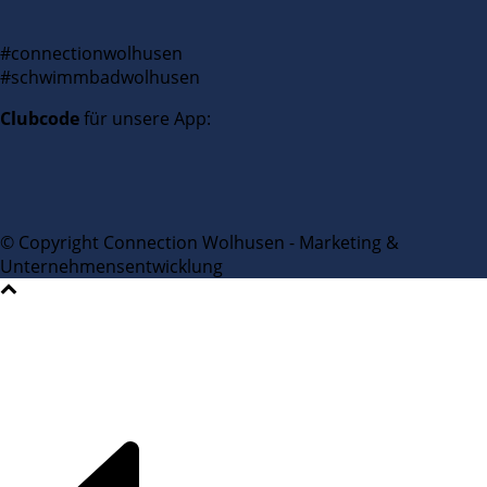
#connectionwolhusen
#schwimmbadwolhusen
Clubcode
für unsere App:
© Copyright Connection Wolhusen - Marketing &
Unternehmensentwicklung