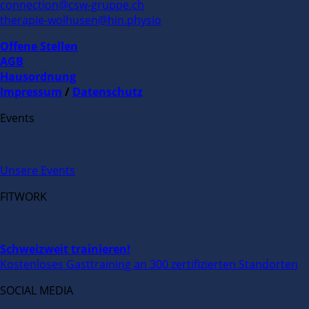
connection@csw-gruppe.ch
therapie-wolhusen@hin.physio
Offene Stellen
AGB
Hausordnung
Impressum
/
Datenschutz
Events
Unsere Events
FITWORK
Schweizweit trainieren!
Kostenloses Gasttraining an 300 zertifizierten Standorten
SOCIAL MEDIA