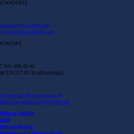
STANDORTE
Connection Wolhusen
Schwimmbad Wolhusen
KONTAKT
T 041 490 40 40
M 079 227 85 35 (WhatsApp)
connection@csw-gruppe.ch
therapie-wolhusen@hin.physio
Offene Stellen
AGB
Hausordnung
Impressum
/
Datenschutz