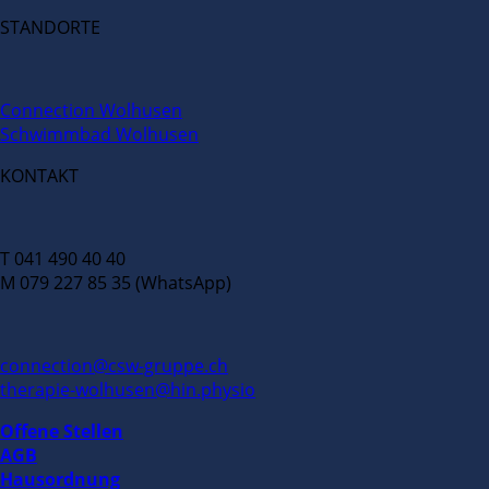
STANDORTE
Connection Wolhusen
Schwimmbad Wolhusen
KONTAKT
T 041 490 40 40
M 079 227 85 35 (WhatsApp)
connection@csw-gruppe.ch
therapie-wolhusen@hin.physio
Offene Stellen
AGB
Hausordnung