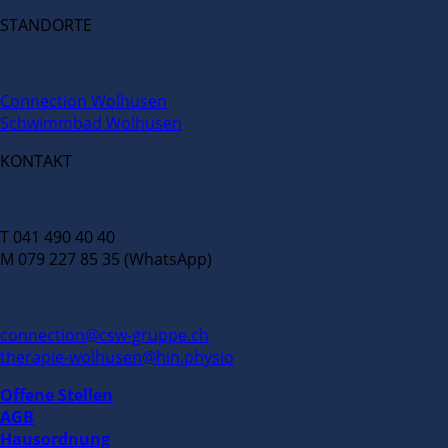
STANDORTE
Connection Wolhusen
Schwimmbad Wolhusen
KONTAKT
T 041 490 40 40
M 079 227 85 35 (WhatsApp)
connection@csw-gruppe.ch
therapie-wolhusen@hin.physio
Offene Stellen
AGB
Hausordnung