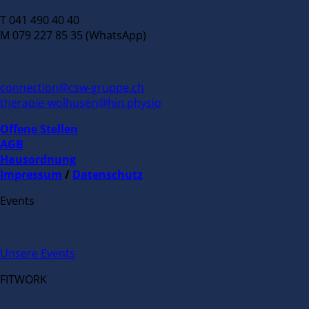
T 041 490 40 40
M 079 227 85 35 (WhatsApp)
connection@csw-gruppe.ch
therapie-wolhusen@hin.physio
Offene Stellen
AGB
Hausordnung
Impressum
/
Datenschutz
Events
Unsere Events
FITWORK