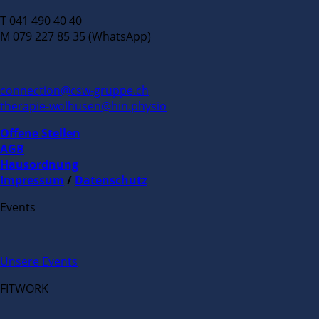
T 041 490 40 40
M 079 227 85 35 (WhatsApp)
connection@csw-gruppe.ch
therapie-wolhusen@hin.physio
Offene Stellen
AGB
Hausordnung
Impressum
/
Datenschutz
Events
Unsere Events
FITWORK