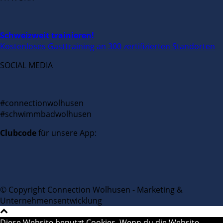
Schweizweit trainieren!
Kostenloses Gasttraining an 300 zertifizierten Standorten
SOCIAL MEDIA
#connectionwolhusen
#schwimmbadwolhusen
Clubcode
für unsere App:
© Copyright Connection Wolhusen - Marketing &
Unternehmensentwicklung
Diese Website benutzt Cookies. Wenn du die Website