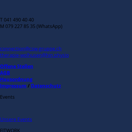
T 041 490 40 40
M 079 227 85 35 (WhatsApp)
connection@csw-gruppe.ch
therapie-wolhusen@hin.physio
Offene Stellen
AGB
Hausordnung
Impressum
/
Datenschutz
Events
Unsere Events
FITWORK