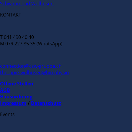
Schwimmbad Wolhusen
KONTAKT
T 041 490 40 40
M 079 227 85 35 (WhatsApp)
connection@csw-gruppe.ch
therapie-wolhusen@hin.physio
Offene Stellen
AGB
Hausordnung
Impressum
/
Datenschutz
Events