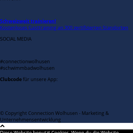
Schweizweit trainieren!
Kostenloses Gasttraining an 300 zertifizierten Standorten
SOCIAL MEDIA
#connectionwolhusen
#schwimmbadwolhusen
Clubcode
für unsere App:
© Copyright Connection Wolhusen - Marketing &
Unternehmensentwicklung
Diese Website benutzt Cookies. Wenn du die Website