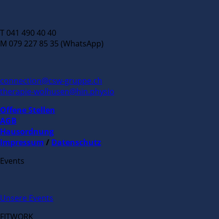
T 041 490 40 40
M 079 227 85 35 (WhatsApp)
connection@csw-gruppe.ch
therapie-wolhusen@hin.physio
Offene Stellen
AGB
Hausordnung
Impressum
/
Datenschutz
Events
Unsere Events
FITWORK