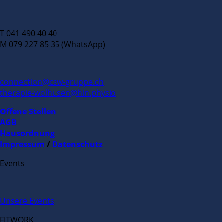
T 041 490 40 40
M 079 227 85 35 (WhatsApp)
connection@csw-gruppe.ch
therapie-wolhusen@hin.physio
Offene Stellen
AGB
Hausordnung
Impressum
/
Datenschutz
Events
Unsere Events
FITWORK