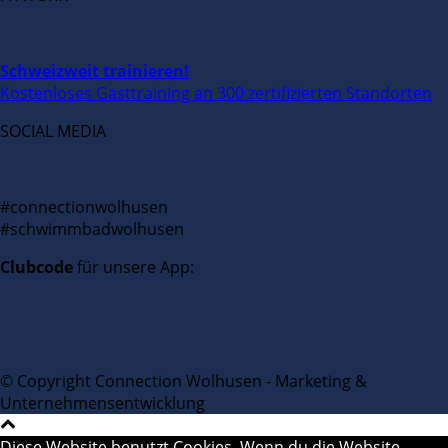
Schweizweit trainieren!
Kostenloses Gasttraining an 300 zertifizierten Standorten
SOCIAL MEDIA
#connectionwolhusen
#schwimmbadwolhusen
Clubcode
für unsere App:
© Copyright Connection Wolhusen - Marketing &
Unternehmensentwicklung
Diese Website benutzt Cookies. Wenn du die Website