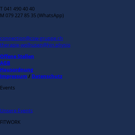
T 041 490 40 40
M 079 227 85 35 (WhatsApp)
connection@csw-gruppe.ch
therapie-wolhusen@hin.physio
Offene Stellen
AGB
Hausordnung
Impressum
/
Datenschutz
Events
Unsere Events
FITWORK