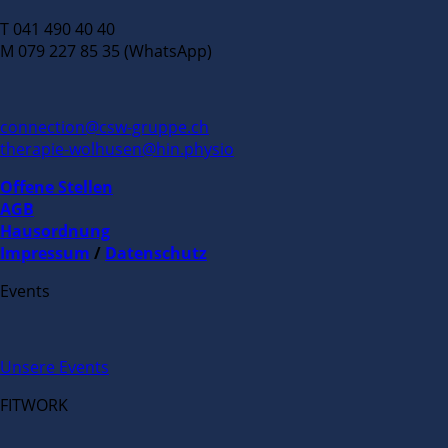
T 041 490 40 40
M 079 227 85 35 (WhatsApp)
connection@csw-gruppe.ch
therapie-wolhusen@hin.physio
Offene Stellen
AGB
Hausordnung
Impressum
/
Datenschutz
Events
Unsere Events
FITWORK