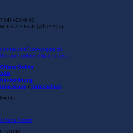
T 041 490 40 40
M 079 227 85 35 (WhatsApp)
connection@csw-gruppe.ch
therapie-wolhusen@hin.physio
Offene Stellen
AGB
Hausordnung
Impressum
/
Datenschutz
Events
Unsere Events
FITWORK