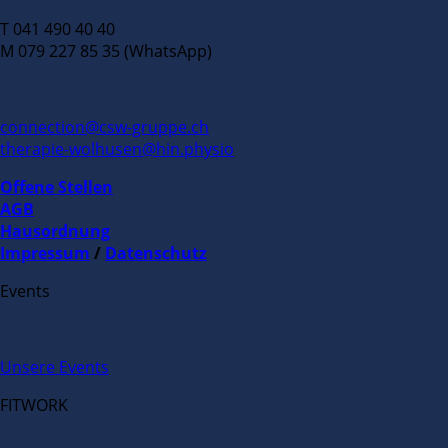
T 041 490 40 40
M 079 227 85 35 (WhatsApp)
connection@csw-gruppe.ch
therapie-wolhusen@hin.physio
Offene Stellen
AGB
Hausordnung
Impressum
/
Datenschutz
Events
Unsere Events
FITWORK