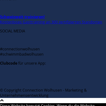
Schweizweit trainieren!
Kostenloses Gasttraining an 300 zertifizierten Standorten
SOCIAL MEDIA
#connectionwolhusen
#schwimmbadwolhusen
Clubcode
für unsere App:
© Copyright Connection Wolhusen - Marketing &
Unternehmensentwicklung
Diese Website benutzt Cookies. Wenn du die Website