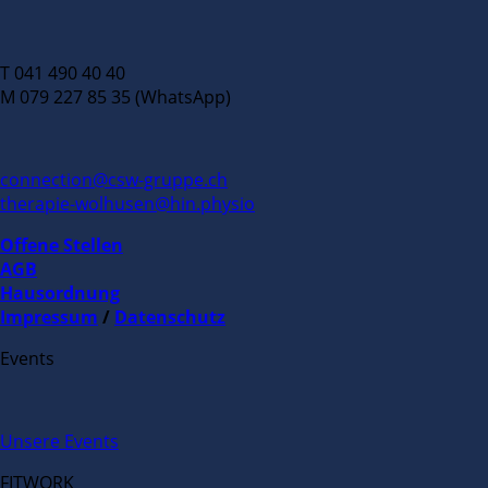
T 041 490 40 40
M 079 227 85 35 (WhatsApp)
connection@csw-gruppe.ch
therapie-wolhusen@hin.physio
Offene Stellen
AGB
Hausordnung
Impressum
/
Datenschutz
Events
Unsere Events
FITWORK