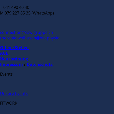
T 041 490 40 40
M 079 227 85 35 (WhatsApp)
connection@csw-gruppe.ch
therapie-wolhusen@hin.physio
Offene Stellen
AGB
Hausordnung
Impressum
/
Datenschutz
Events
Unsere Events
FITWORK