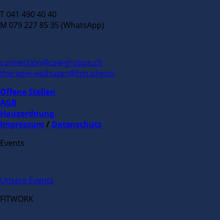
T 041 490 40 40
M 079 227 85 35 (WhatsApp)
connection@csw-gruppe.ch
therapie-wolhusen@hin.physio
Offene Stellen
AGB
Hausordnung
Impressum
/
Datenschutz
Events
Unsere Events
FITWORK