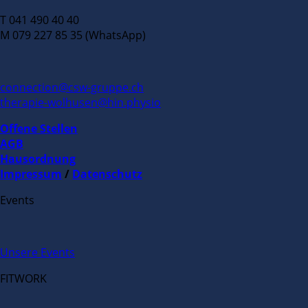
T 041 490 40 40
M 079 227 85 35 (WhatsApp)
connection@csw-gruppe.ch
therapie-wolhusen@hin.physio
Offene Stellen
AGB
Hausordnung
Impressum
/
Datenschutz
Events
Unsere Events
FITWORK