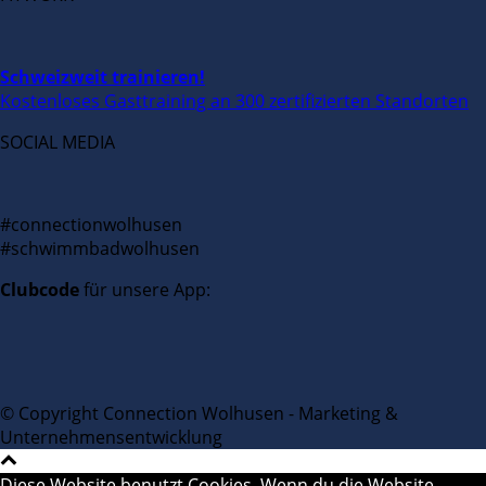
Schweizweit trainieren!
Kostenloses Gasttraining an 300 zertifizierten Standorten
SOCIAL MEDIA
#connectionwolhusen
#schwimmbadwolhusen
Clubcode
für unsere App:
© Copyright Connection Wolhusen - Marketing &
Unternehmensentwicklung
Diese Website benutzt Cookies. Wenn du die Website