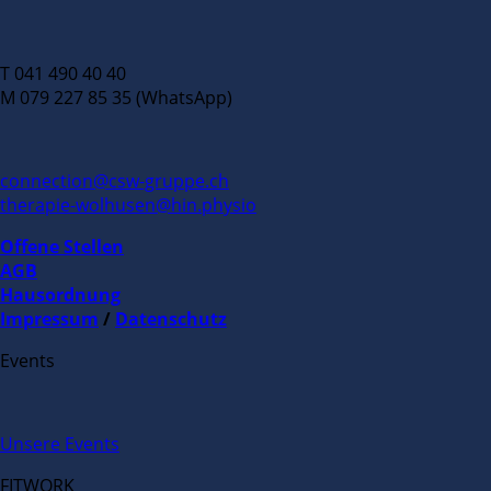
T 041 490 40 40
M 079 227 85 35 (WhatsApp)
connection@csw-gruppe.ch
therapie-wolhusen@hin.physio
Offene Stellen
AGB
Hausordnung
Impressum
/
Datenschutz
Events
Unsere Events
FITWORK