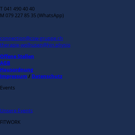
T 041 490 40 40
M 079 227 85 35 (WhatsApp)
connection@csw-gruppe.ch
therapie-wolhusen@hin.physio
Offene Stellen
AGB
Hausordnung
Impressum
/
Datenschutz
Events
Unsere Events
FITWORK