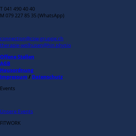
T 041 490 40 40
M 079 227 85 35 (WhatsApp)
connection@csw-gruppe.ch
therapie-wolhusen@hin.physio
Offene Stellen
AGB
Hausordnung
Impressum
/
Datenschutz
Events
Unsere Events
FITWORK