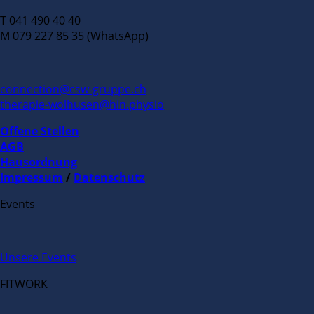
T 041 490 40 40
M 079 227 85 35 (WhatsApp)
connection@csw-gruppe.ch
therapie-wolhusen@hin.physio
Offene Stellen
AGB
Hausordnung
Impressum
/
Datenschutz
Events
Unsere Events
FITWORK