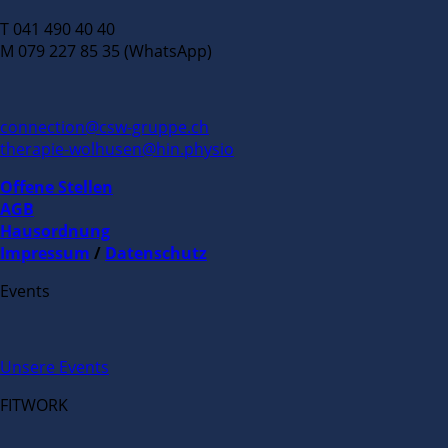
T 041 490 40 40
M 079 227 85 35 (WhatsApp)
connection@csw-gruppe.ch
therapie-wolhusen@hin.physio
Offene Stellen
AGB
Hausordnung
Impressum
/
Datenschutz
Events
Unsere Events
FITWORK