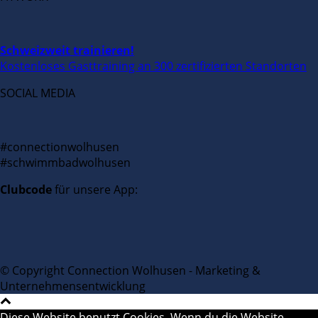
Schweizweit trainieren!
Kostenloses Gasttraining an 300 zertifizierten Standorten
SOCIAL MEDIA
#connectionwolhusen
#schwimmbadwolhusen
Clubcode
für unsere App:
© Copyright Connection Wolhusen - Marketing &
Unternehmensentwicklung
Diese Website benutzt Cookies. Wenn du die Website