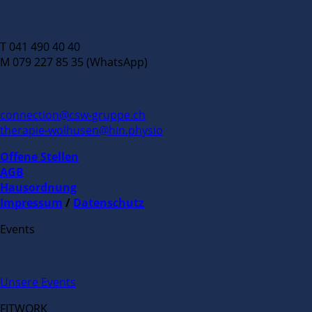
T 041 490 40 40
M 079 227 85 35 (WhatsApp)
connection@csw-gruppe.ch
therapie-wolhusen@hin.physio
Offene Stellen
AGB
Hausordnung
Impressum
/
Datenschutz
Events
Unsere Events
FITWORK