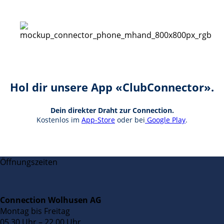
Hol dir unsere App «ClubConnector».
Dein direkter Draht zur Connection.
Kostenlos im
App-Store
oder bei
Google Play
.
Öffnungszeiten
Connection Wolhusen AG
Montag bis Freitag
05.30 Uhr – 22.00 Uhr