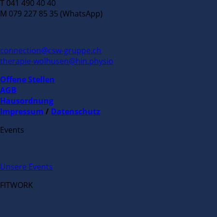
T 041 490 40 40
M 079 227 85 35 (WhatsApp)
connection@csw-gruppe.ch
therapie-wolhusen@hin.physio
Offene Stellen
AGB
Hausordnung
Impressum
/
Datenschutz
Events
Unsere Events
FITWORK