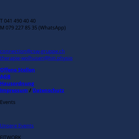
T 041 490 40 40
M 079 227 85 35 (WhatsApp)
connection@csw-gruppe.ch
therapie-wolhusen@hin.physio
Offene Stellen
AGB
Hausordnung
Impressum
/
Datenschutz
Events
Unsere Events
FITWORK