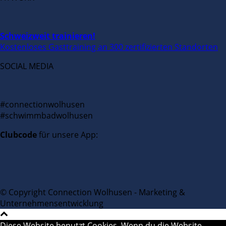
Schweizweit trainieren!
Kostenloses Gasttraining an 300 zertifizierten Standorten
SOCIAL MEDIA
#connectionwolhusen
#schwimmbadwolhusen
Clubcode
für unsere App:
© Copyright Connection Wolhusen - Marketing &
Unternehmensentwicklung
Diese Website benutzt Cookies. Wenn du die Website