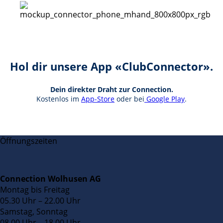
Hol dir unsere App «ClubConnector».
Dein direkter Draht zur Connection.
Kostenlos im
App-Store
oder bei
Google Play
.
Öffnungszeiten
Connection Wolhusen AG
Montag bis Freitag
05.30 Uhr – 22.00 Uhr
Samstag, Sonntag
08.00 Uhr – 18.00 Uhr