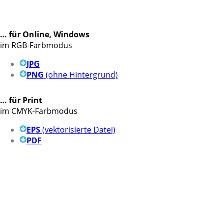
… für Online, Windows
im RGB-Farbmodus
JPG
PNG
(ohne Hintergrund)
… für Print
im CMYK-Farbmodus
EPS
(vektorisierte Datei)
PDF