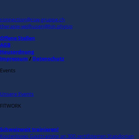
connection@csw-gruppe.ch
therapie-wolhusen@hin.physio
Offene Stellen
AGB
Hausordnung
Impressum
/
Datenschutz
Events
Unsere Events
FITWORK
Schweizweit trainieren!
Kostenloses Gasttraining an 300 zertifizierten Standorten