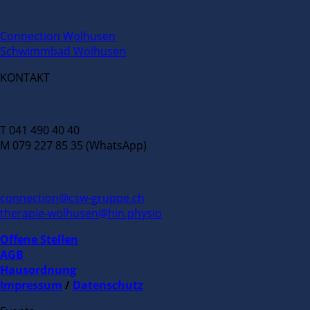
Connection Wolhusen
Schwimmbad Wolhusen
KONTAKT
T 041 490 40 40
M 079 227 85 35 (WhatsApp)
connection@csw-gruppe.ch
therapie-wolhusen@hin.physio
Offene Stellen
AGB
Hausordnung
Impressum
/
Datenschutz