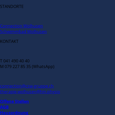
STANDORTE
Connection Wolhusen
Schwimmbad Wolhusen
KONTAKT
T 041 490 40 40
M 079 227 85 35 (WhatsApp)
connection@csw-gruppe.ch
therapie-wolhusen@hin.physio
Offene Stellen
AGB
Hausordnung