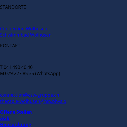
STANDORTE
Connection Wolhusen
Schwimmbad Wolhusen
KONTAKT
T 041 490 40 40
M 079 227 85 35 (WhatsApp)
connection@csw-gruppe.ch
therapie-wolhusen@hin.physio
Offene Stellen
AGB
Hausordnung