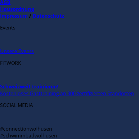
AGB
Hausordnung
Impressum
/
Datenschutz
Events
Unsere Events
FITWORK
Schweizweit trainieren!
Kostenloses Gasttraining an 300 zertifizierten Standorten
SOCIAL MEDIA
#connectionwolhusen
#schwimmbadwolhusen